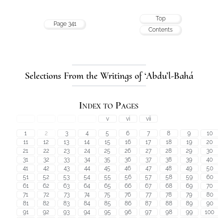
Top
Page 341
Contents
Selections From the Writings of ‘Abdu’l-Bahá
Index to Pages
v
vi
vii
1
2
3
4
5
6
7
8
9
10
11
12
13
14
15
16
17
18
19
20
21
22
23
24
25
26
27
28
29
30
31
32
33
34
35
36
37
38
39
40
41
42
43
44
45
46
47
48
49
50
51
52
53
54
55
56
57
58
59
60
61
62
63
64
65
66
67
68
69
70
71
72
73
74
75
76
77
78
79
80
81
82
83
84
85
86
87
88
89
90
91
92
93
94
95
96
97
98
99
100